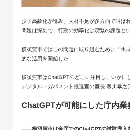
少子高齢化が進み、人材不足が多方面で叫ば
問題は深刻で、行政の効率化は喫緊の課題と
横須賀市ではこの問題に取り組むために「生成A
的な活用を開始した。
横須賀市はChatGPTのどこに注目し、いか
デジタル・ガバメント推進室の室長 寒川孝之
ChatGPTが可能にした庁内
――横須賀市は全庁でのChatGPTの試験導入を 20