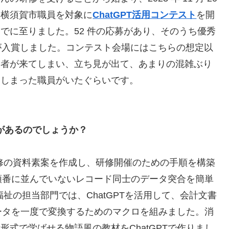
、横須賀市職員を対象に
ChatGPT活用コンテスト
を開
でに至りました。52 件の応募があり、そのうち優秀
名が入賞しました。コンテスト会場にはこちらの想定以
覧者が来てしまい、立ち見が出て、あまりの混雑ぶり
てしまった職員がいたぐらいです。
例があるのでしょうか？
研修の資料素案を作成し、研修開催のための手順を構築
順番に並んでいないレコード同士のデータ突合を簡単
福祉の担当部門では、ChatGPTを活用して、会計文書
ータを一度で変換するためのマクロを組みました。消
形式で学ばせる物語風の教材をChatGPTで作りまし