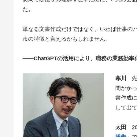
た。
単なる文書作成だけではなく、いわば仕事のパー
市の特徴と言えるかもしれません。
――ChatGPTの活用により、職務の業務効
寒川
先
間かかっ
書作成に
して出
太田
20