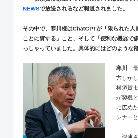
NEWS
で放送されるなど報道されました。
その中で、寒川様はChatGPTが「限られた
ことに資する」こと、そして「便利な機器で
っしゃっていました。具体的にはどのような
寒川
最
方しか
横須賀市
が契機
に広めた
ンナー
深津さん