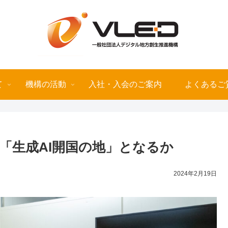
て
機構の活動
入社・入会のご案内
よくあるご
は「生成AI開国の地」となるか
2024年2月19日