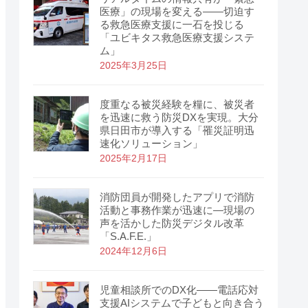
医療」の現場を変える——切迫す
る救急医療支援に一石を投じる
「ユビキタス救急医療支援システ
ム」
2025年3月25日
度重なる被災経験を糧に、被災者
を迅速に救う防災DXを実現。大分
県日田市が導入する「罹災証明迅
速化ソリューション」
2025年2月17日
消防団員が開発したアプリで消防
活動と事務作業が迅速に―現場の
声を活かした防災デジタル改革
「S.A.F.E.」
2024年12月6日
児童相談所でのDX化――電話応対
支援AIシステムで子どもと向き合う