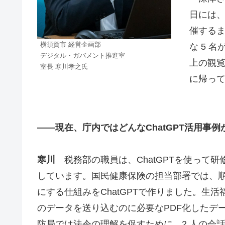
日には
催するま
横須賀市 経営企画部
な 5 
デジタル・ガバメント推進室
上の観
室長 寒川孝之氏
に帰っ
――現在、庁内ではどんなChatGPT活用事
寒川
税務部の職員は、ChatGPTを使って
しています。国民健康保険の担当部署では、
にする仕組みをChatGPTで作りました。生活
のデータを送り込むのに必要なPDF化したデ
防局では法令の理解を促すために、2 人の会話