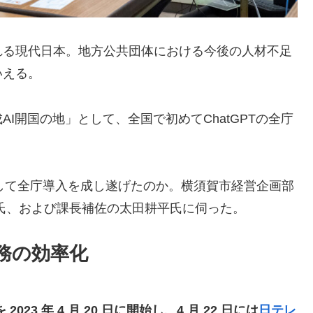
れる現代日本。地方公共団体における今後の人材不足
いえる。
I開国の地」として、全国で初めてChatGPTの全庁
にして全庁導入を成し遂げたのか。横須賀市経営企画部
氏、および課長補佐の太田耕平氏に伺った。
業務の効率化
23 年 4 月 20 日に開始し、4 月 22 日には
日テレ