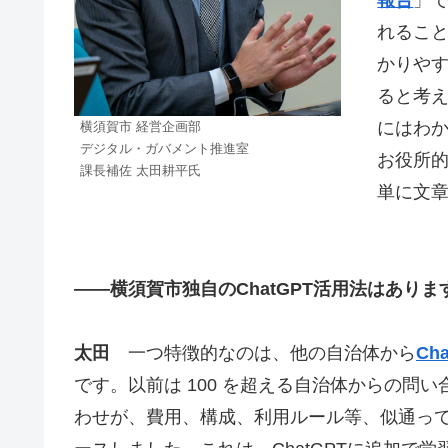
報告
」で
れるこ
かりや
ると考
にはわか
横須賀市 経営企画部
デジタル・ガバメント推進室
お役所
課長補佐 太田耕平氏
単に文
――横須賀市独自のChatGPT活用法はありま
太田
一つ特徴的なのは、他の自治体から
Ch
です。以前は 100 を超える自治体からの問
わせが、費用、構成、利用ルール等、似通って