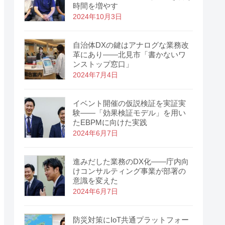
時間を増やす
2024年10月3日
自治体DXの鍵はアナログな業務改
革にあり――北見市「書かないワ
ンストップ窓口」
2024年7月4日
イベント開催の仮説検証を実証実
験――「効果検証モデル」を用い
たEBPMに向けた実践
2024年6月7日
進みだした業務のDX化――庁内向
けコンサルティング事業が部署の
意識を変えた
2024年6月7日
防災対策にIoT共通プラットフォー