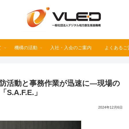
て
機構の活動
入社・入会のご案内
よくあるご
防活動と事務作業が迅速に―現場の
A.F.E.」
2024年12月6日