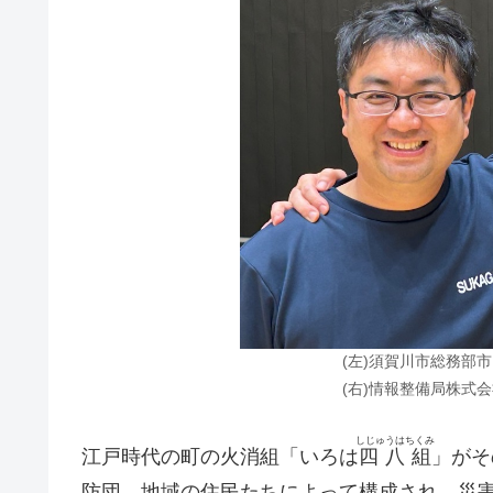
(左)須賀川市総務部
(右)情報整備局株式
しじゅうはちくみ
江戸時代の町の火消組「いろは
四八組
」がそ
防団。地域の住民たちによって構成され、災