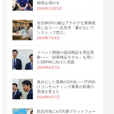
時間を増やす
2024年10月3日
自治体DXの鍵はアナログな業務改
革にあり――北見市「書かないワ
ンストップ窓口」
2024年7月4日
イベント開催の仮説検証を実証実
験――「効果検証モデル」を用い
たEBPMに向けた実践
2024年6月7日
進みだした業務のDX化――庁内向
けコンサルティング事業が部署の
意識を変えた
2024年6月7日
防災対策にIoT共通プラットフォー