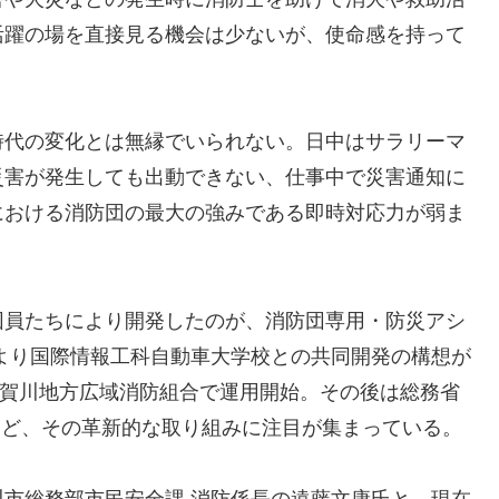
活躍の場を直接見る機会は少ないが、使命感を持って
時代の変化とは無縁でいられない。日中はサラリーマ
災害が発生しても出動できない、仕事中で災害通知に
における消防団の最大の強みである即時対応力が弱ま
団員たちにより開発したのが、消防団専用・防災アシ
4 月より国際情報工科自動車大学校との共同開発の構想が
 月に須賀川地方広域消防組合で運用開始。その後は総務省
るなど、その革新的な取り組みに注目が集まっている。
市総務部市民安全課 消防係長の遠藤文康氏と、現在