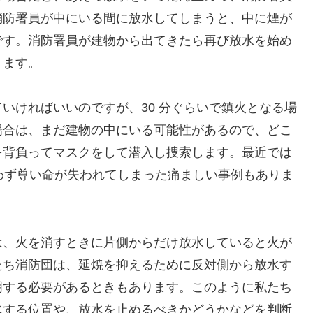
消防署員が中にいる間に放水してしまうと、中に煙が
です。消防署員が建物から出てきたら再び放水を始め
ります。
いければいいのですが、30 分ぐらいで鎮火となる場
場合は、まだ建物の中にいる可能性があるので、どこ
を背負ってマスクをして潜入し捜索します。最近では
叶わず尊い命が失われてしまった痛ましい事例もありま
は、火を消すときに片側からだけ放水していると火が
たち消防団は、延焼を抑えるために反対側から放水す
明する必要があるときもあります。このように私たち
水する位置や、放水を止めるべきかどうかなどを判断