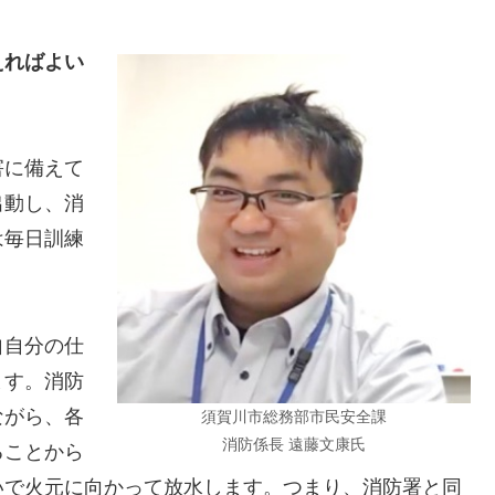
えればよい
害に備えて
出動し、消
は毎日訓練
自自分の仕
ます。消防
ながら、各
須賀川市総務部市民安全課
消防係長 遠藤文康氏
ることから
いで火元に向かって放水します。つまり、消防署と同