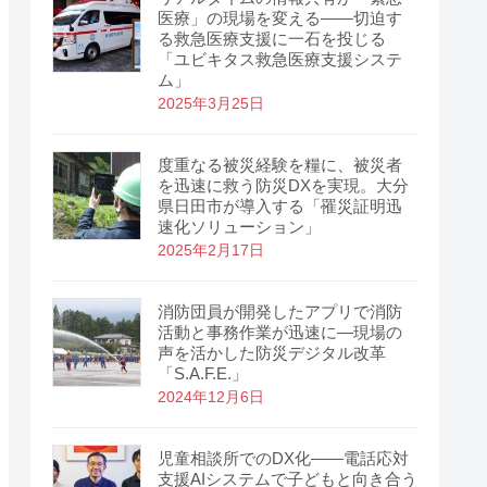
医療」の現場を変える——切迫す
る救急医療支援に一石を投じる
「ユビキタス救急医療支援システ
ム」
2025年3月25日
度重なる被災経験を糧に、被災者
を迅速に救う防災DXを実現。大分
県日田市が導入する「罹災証明迅
速化ソリューション」
2025年2月17日
消防団員が開発したアプリで消防
活動と事務作業が迅速に―現場の
声を活かした防災デジタル改革
「S.A.F.E.」
2024年12月6日
児童相談所でのDX化――電話応対
支援AIシステムで子どもと向き合う