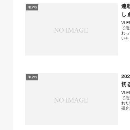
連
NEWS
し
VLE
て活
わっ
いた
2
NEWS
切
VLE
て活
れた
研究