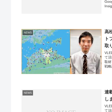
Go
Insig
高
NEWS
ト
取
VLE
て活
取材
戦略
連
NEWS
し
VLE
て活