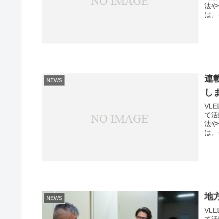
法や
は、
連
NEWS
し
VLE
て活
法や
は、
地
NEWS
VLE