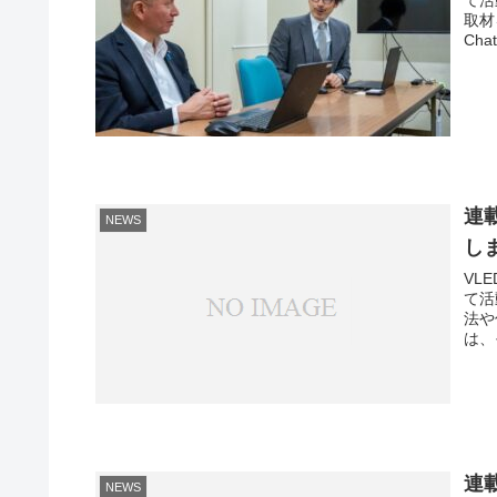
て活
取材
Cha
連
NEWS
し
VLE
て活
法や
は、
連
NEWS