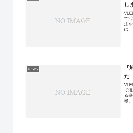
し
VLE
て活
法や
は、
「
NEWS
た
VLE
て活
る事
報、