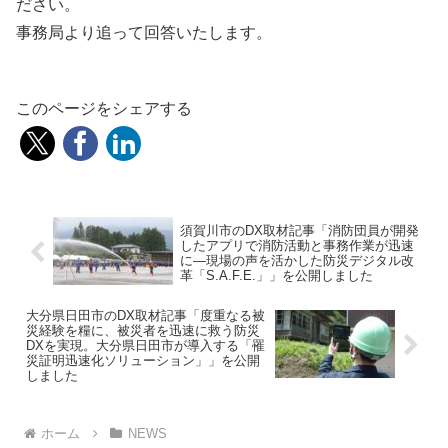
ださい。
事務局より追って回答いたします。
このページをシェアする
須賀川市のDX取材記事「消防団員が開発
したアプリで消防活動と事務作業が迅速
に―現場の声を活かした防災デジタル改
革「S.A.F.E.」」を公開しました
大分県日田市のDX取材記事「度重なる被
災経験を糧に、被災者を迅速に救う防災
DXを実現。大分県日田市が導入する「罹
災証明迅速化ソリューション」」を公開
しました
ホーム
NEWS