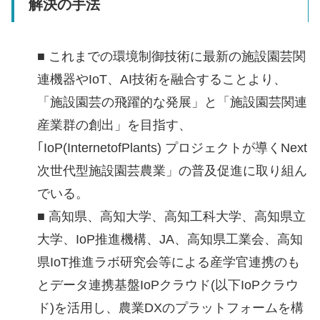
解決の手法
■ これまでの環境制御技術に最新の施設園芸関
連機器やIoT、AI技術を融合することより、
「施設園芸の飛躍的な発展」と「施設園芸関連
産業群の創出」を目指す、
｢IoP(InternetofPlants) プロジェクトが導くNext
次世代型施設園芸農業」の普及促進に取り組ん
でいる。
■ 高知県、高知大学、高知工科大学、高知県立
大学、IoP推進機構、JA、高知県工業会、高知
県IoT推進ラボ研究会等による産学官連携のも
とデータ連携基盤IoPクラウド(以下IoPクラウ
ド)を活用し、農業DXのプラットフォームを構