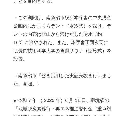
ことを目的とする。
・この期間は、南魚沼市役所本庁舎の中央児童
公園内にかまくらテント（水冷式）を設け、テ
ントの内部は雪山から溶けだした冷水で約
16℃ に冷やされた。また、本庁舎正面玄関に
は長岡技術科学大学の雪風サウナ（空冷式）を
設置。
（南魚沼市「雪を活用した実証実験を行いまし
た」参照。）
● 令和 7 年 （ 2025 年）6 月 11 日、環境省の
「地域脱炭素移行・再エネ推進交付金（重点対