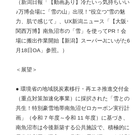
（新潟日報「【動画あり】冷たいっ気持ちいい
♪万博会場に「雪の山」出現！”役立つ”雪の魅
力、肌で感じて」、UX新潟ニュース「【大阪･
関西万博】南魚沼市の「雪」を使ってPR！会
場に搬出作業開始【新潟】スーパーJにいがた6
月18日OA」参照。）
＜展望＞
● 環境省の地域脱炭素移行・再エネ推進交付金
（重点対策加速化事業）に採択された「雪との
共生！特別豪雪地帯南魚沼ゼロカーボン実行計
画」（令和 7 年度～令和 11 年度）に基づき、
南魚沼市は今後新築する公共施設で、積極的に