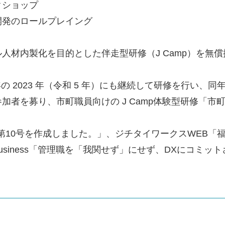
クショップ
開発のロールプレイング
人材内製化を目的とした伴走型研修（J Camp）を無
 2023 年（令和 5 年）にも継続して研修を行い、同年
者を募り、市町職員向けの J Camp体験型研修「市
第10号を作成しました。」、ジチタイワークスWEB「
siness「管理職を「我関せず」にせず、DXにコミッ